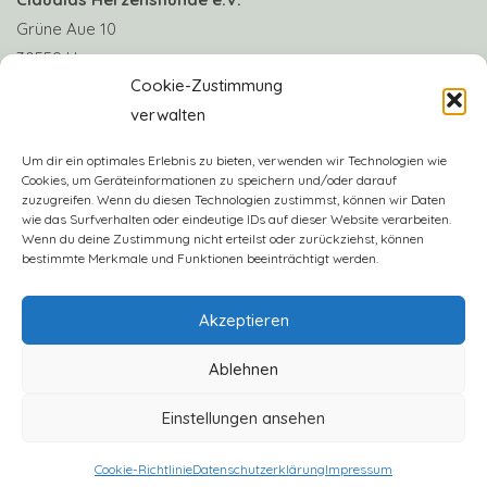
Grüne Aue 10
30559 Hannover
Cookie-Zustimmung
verwalten
Telefon: +49 170 8063922
E-Mail:
info@claudias-herzenshunde.de
Um dir ein optimales Erlebnis zu bieten, verwenden wir Technologien wie
Cookies, um Geräteinformationen zu speichern und/oder darauf
zuzugreifen. Wenn du diesen Technologien zustimmst, können wir Daten
Vereinskonto: Deutsche Skatbank
wie das Surfverhalten oder eindeutige IDs auf dieser Website verarbeiten.
IBAN: DE57 8306 5408 0005 3406 16
Wenn du deine Zustimmung nicht erteilst oder zurückziehst, können
bestimmte Merkmale und Funktionen beeinträchtigt werden.
BIC: GENODEF1SLR
Akzeptieren
Ablehnen
Einstellungen ansehen
2023 - Claudias Herzenshunde e.V.
Cookie-Richtlinie
Datenschutzerklärung
Impressum