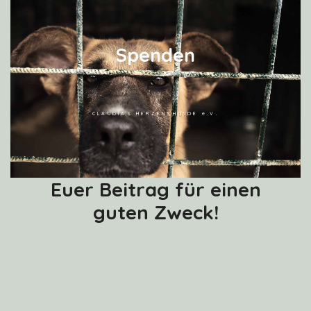
S
p
e
n
d
e
n
CLAUDIAS HERZENSHUNDE e.V.
Hilfe für Claudias Herzenshunde
Euer Beitrag für einen
guten Zweck!