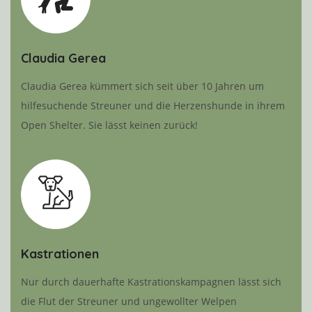
Claudia Gerea
Claudia Gerea kümmert sich seit über 10 Jahren um
hilfesuchende Streuner und die Herzenshunde in ihrem
Open Shelter. Sie lässt keinen zurück!
Kastrationen
Nur durch dauerhafte Kastrationskampagnen lässt sich
die Flut der Streuner und ungewollter Welpen