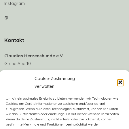
Instagram
Instagram
Kontakt
Claudias Herzenshunde e.V.
Grüne Aue 10
30559 Hannover
Cookie-Zustimmung
verwalten
Telefon: +49 170 8063922
E-Mail:
info@claudias-herzenshunde.de
Um dir ein optimales Erlebnis zu bieten, verwenden wir Technologien wie
Cookies, um Geräteinformationen zu speichern und/oder darauf
zuzugreifen. Wenn du diesen Technologien zustimmst, können wir Daten
Vereinskonto: Deutsche Skatbank
wie das Surfverhalten oder eindeutige IDs auf dieser Website verarbeiten.
IBAN: DE57 8306 5408 0005 3406 16
Wenn du deine Zustimmung nicht erteilst oder zurückziehst, können
bestimmte Merkmale und Funktionen beeinträchtigt werden.
BIC: GENODEF1SLR