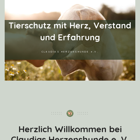
T
i
e
r
s
c
h
u
t
z
m
i
t
H
e
r
z
,
V
e
r
s
t
a
n
d
u
n
d
E
r
f
a
h
r
u
n
g
CLAUDIAS HERZENSHUNDE e.V.
Herzlich Willkommen bei
Claudias Herzenshunde e. V.