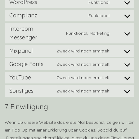
to
WordPress
Funktional
Consent
revolution
service
to
Complianz
Funktional
elementor
Consent
service
to
Intercom
wordpress
Funktional, Marketing
service
Consent
Messenger
complianz
to
Mixpanel
Zweck wird noch ermittelt
service
Consent
intercom-
to
Google Fonts
Zweck wird noch ermittelt
Consent
messenger
service
to
YouTube
Zweck wird noch ermittelt
mixpanel
Consent
service
to
Sonstiges
Zweck wird noch ermittelt
google-
Consent
service
fonts
to
7. Einwilligung
youtube
service
sonstiges
Wenn du unsere Website das erste Mal besuchst, zeigen wir dir
ein Pop-Up mit einer Erklärung über Cookies. Sobald du auf
„Einstellungen speichern“ klickst, gibst du uns deine Einwilligung