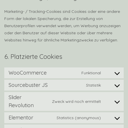
Marketing- / Tracking-Cookies sind Cookies oder eine andere
Form der lokalen Speicherung, die zur Erstellung von
Benutzerprofilen verwendet werden, um Werbung anzuzeigen
oder den Benutzer auf dieser Website oder über mehrere
Websites hinweg für ähnliche Marketingzwecke zu verfolgen.
6. Platzierte Cookies
WooCommerce
Funktional
Consent
to
Sourcebuster JS
Statistik
Consent
service
to
Slider
woocomme
Zweck wird noch ermittelt
service
Consent
Revolution
sourcebust
to
Elementor
Statistics (anonymous)
js
service
Consent
slider-