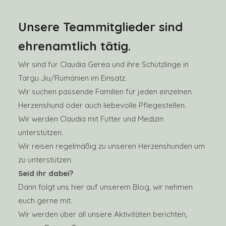
Adoptionsfamilie übergeben werden. „Es bringt zwar
Unsere Teammitglieder sind
keinen Verdienst, aber dafür viel fürs Herz“, erklären
die beiden Hundefreunde mit Überzeugung.
ehrenamtlich tätig.
Wir sind für Claudia Gerea und ihre Schützlinge in
Targu Jiu/Rümänien im Einsatz.
Wir suchen passende Familien für jeden einzelnen
Herzenshund oder auch liebevolle Pflegestellen.
Wir werden Claudia mit Futter und Medizin
unterstützen.
Wir reisen regelmäßig zu unseren Herzenshunden um
zu unterstützen.
Seid ihr dabei?
Dann folgt uns hier auf unserem Blog, wir nehmen
euch gerne mit.
Wir werden über all unsere Aktivitäten berichten,