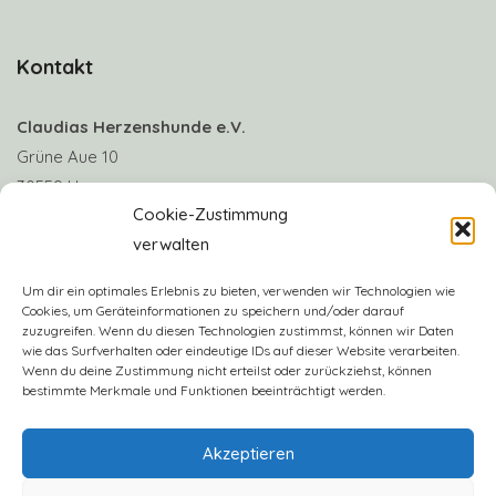
Kontakt
Claudias Herzenshunde e.V.
Grüne Aue 10
30559 Hannover
Cookie-Zustimmung
verwalten
Telefon: +49 170 8063922
E-Mail:
info@claudias-herzenshunde.de
Um dir ein optimales Erlebnis zu bieten, verwenden wir Technologien wie
Cookies, um Geräteinformationen zu speichern und/oder darauf
zuzugreifen. Wenn du diesen Technologien zustimmst, können wir Daten
Vereinskonto: Deutsche Skatbank
wie das Surfverhalten oder eindeutige IDs auf dieser Website verarbeiten.
IBAN: DE57 8306 5408 0005 3406 16
Wenn du deine Zustimmung nicht erteilst oder zurückziehst, können
bestimmte Merkmale und Funktionen beeinträchtigt werden.
BIC: GENODEF1SLR
Akzeptieren