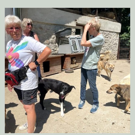
als 70 Hunde vermittelt, zu vielen von ihnen halten
Da dürft ihr gern mit dabei sein und euch über Fotos
Ereth und Demski bis Kontakt. „Es ist immer ein harter
aus Rumänien freuen.
Moment, wenn ein Hund auszieht, da sind wir beide
Vielleicht überlegt ihr Pflegestelle zu werden oder
sehr traurig“, sagt der 58-Jährige wehmütig. Doch
einen Hund zu adoptieren? Vielleicht seid ihr aber
wichtiger sei der positive Aspekt, denn wenn ein Hund
einfach neugierig auf die Hunde?
zu einem guten Platz vermittelt wurde, kann wieder
Meldet euch bei Interesse per PN bei uns und seid ab
einer mehr nach Deutschland in die Pflegestelle
nächster Woche mit dabei.
kommen und in ein glückliches Leben starten.
Eurer Team von
Obwohl die Pflegehunde Arbeit und auch
Claudias Herzenshunde e.V.
Einschränkungen für Erna Ereth und Andreas Demski
bedeuten, gehören sie zur Familie und sind fast immer
mit dabei. Für den Verein übernehmen die beiden die
Abholung und die Lagerung von Futterspenden und
auch die Anmeldung der Tiere beim Haustierregister
Tasso.
Außerdem führt Ereth Platzkontrollen in der
Umgebung durch, bevor die Hunde dann an die