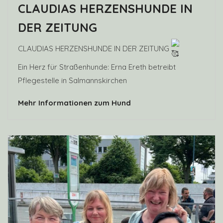
CLAUDIAS HERZENSHUNDE IN
DER ZEITUNG
CLAUDIAS HERZENSHUNDE IN DER ZEITUNG
Ein Herz für Straßenhunde: Erna Ereth betreibt
Pflegestelle in Salmannskirchen
Erna Ereth engagiert sich in Rumänien für
Mehr Informationen zum Hund
Straßenhunde und betreibt eine Pflegestelle in
Salmannskirchen.
Um das Leben der bedauernswerten Straßenhunde in
Südeuropa zu verbessern, sind viele Unterstützer
nötig, vor Ort wie auch in Deutschland. Eine davon ist
Erna Ereth aus Salmannskirchen, die sich mit dem
Verein Claudias Herzenshunde e.V. für Straßenhunde
in Rumänien einsetzt.
Ein Herz für Hunde hat die 63-Jährige schon seit ihrer