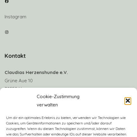
Facebook
Instagram
Instagram
Kontakt
Claudias Herzenshunde e.V.
Grüne Aue 10
30559 Hannover
Cookie-Zustimmung
verwalten
Telefon: +49 170 8063922
E-Mail:
info@claudias-herzenshunde.de
Um dir ein optimales Erlebnis zu bieten, verwenden wir Technologien wie
Cookies, um Geräteinformationen zu speichern und/oder darauf
zuzugreifen. Wenn du diesen Technologien zustimmst, können wir Daten
Vereinskonto: Deutsche Skatbank
wie das Surfverhalten oder eindeutige IDs auf dieser Website verarbeiten.