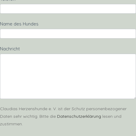
Name des Hundes
Nachricht
Claudias Herzenshunde e. V. ist der Schutz personenbezogener
Daten sehr wichtig. Bitte die
Datenschutzerklärung
lesen und
zustimmen.