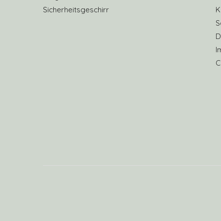
Sicherheitsgeschirr
K
S
D
I
C