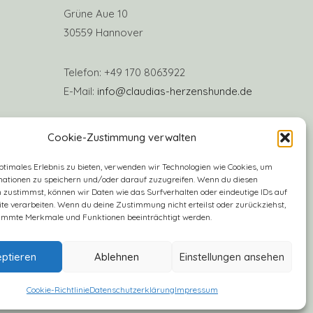
Grüne Aue 10
30559 Hannover
Telefon: +49 170 8063922
E-Mail:
info@claudias-herzenshunde.de
Vereinskonto: Deutsche Skatbank
Cookie-Zustimmung verwalten
IBAN: DE57 8306 5408 0005 3406 16
ptimales Erlebnis zu bieten, verwenden wir Technologien wie Cookies, um
BIC: GENODEF1SLR
mationen zu speichern und/oder darauf zuzugreifen. Wenn du diesen
 zustimmst, können wir Daten wie das Surfverhalten oder eindeutige IDs auf
te verarbeiten. Wenn du deine Zustimmung nicht erteilst oder zurückziehst,
immte Merkmale und Funktionen beeinträchtigt werden.
ptieren
Ablehnen
Einstellungen ansehen
Cookie-Richtlinie
Datenschutzerklärung
Impressum