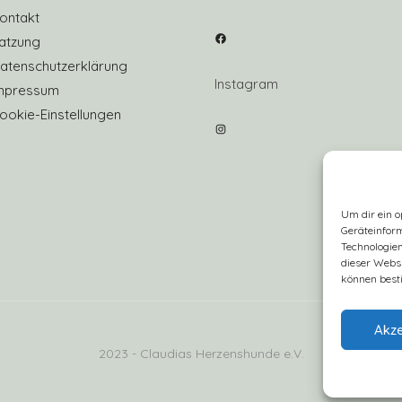
ontakt
Facebook
atzung
atenschutzerklärung
Instagram
mpressum
ookie-Einstellungen
Instagram
Um dir ein o
Geräteinfor
Technologien
dieser Websi
können best
Akze
2023 - Claudias Herzenshunde e.V.