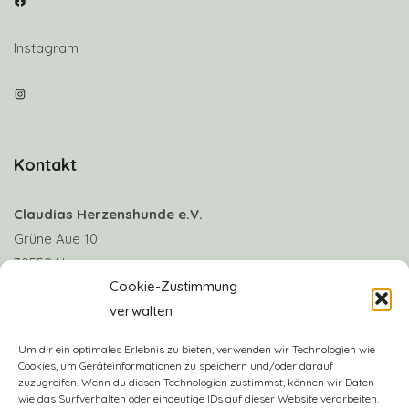
Facebook
Instagram
Instagram
Kontakt
Claudias Herzenshunde e.V.
Grüne Aue 10
30559 Hannover
Cookie-Zustimmung
verwalten
Telefon: +49 170 8063922
E-Mail:
info@claudias-herzenshunde.de
Um dir ein optimales Erlebnis zu bieten, verwenden wir Technologien wie
Cookies, um Geräteinformationen zu speichern und/oder darauf
zuzugreifen. Wenn du diesen Technologien zustimmst, können wir Daten
Vereinskonto: Deutsche Skatbank
wie das Surfverhalten oder eindeutige IDs auf dieser Website verarbeiten.