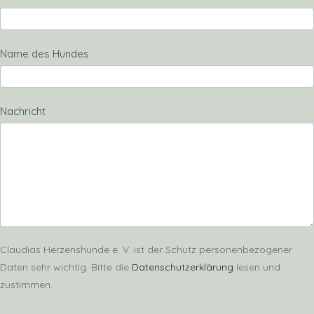
Name des Hundes
Nachricht
Claudias Herzenshunde e. V. ist der Schutz personenbezogener
Daten sehr wichtig. Bitte die
Datenschutzerklärung
lesen und
zustimmen.