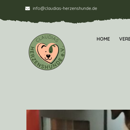
info@claudias-herzenshunde.de
HOME
VERE