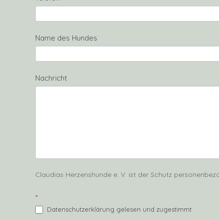
Name des Hundes
Nachricht
Claudias Herzenshunde e. V. ist der Schutz personenbezo
*
Datenschutzerklärung gelesen und zugestimmt