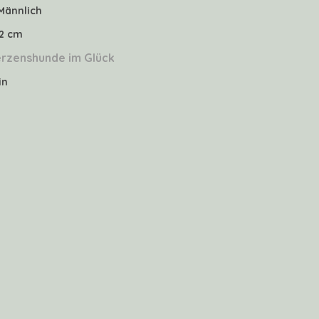
Männlich
42 cm
rzenshunde im Glück
in