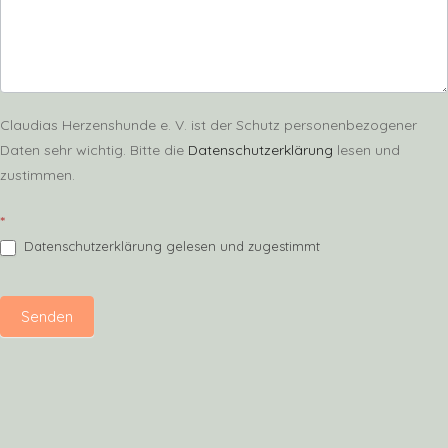
Claudias Herzenshunde e. V. ist der Schutz personenbezogener
Daten sehr wichtig. Bitte die
Datenschutzerklärung
lesen und
zustimmen.
*
Datenschutzerklärung gelesen und zugestimmt
Senden