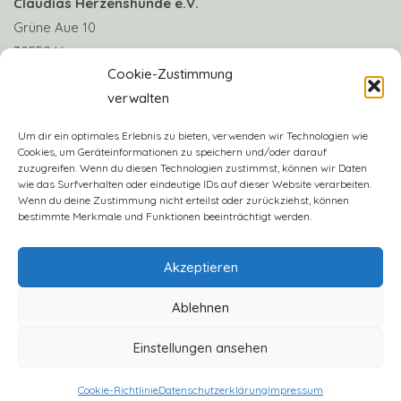
Claudias Herzenshunde e.V.
Grüne Aue 10
30559 Hannover
Cookie-Zustimmung
verwalten
Telefon: +49 170 8063922
E-Mail:
info@claudias-herzenshunde.de
Um dir ein optimales Erlebnis zu bieten, verwenden wir Technologien wie
Cookies, um Geräteinformationen zu speichern und/oder darauf
zuzugreifen. Wenn du diesen Technologien zustimmst, können wir Daten
Vereinskonto: Deutsche Skatbank
wie das Surfverhalten oder eindeutige IDs auf dieser Website verarbeiten.
IBAN: DE57 8306 5408 0005 3406 16
Wenn du deine Zustimmung nicht erteilst oder zurückziehst, können
bestimmte Merkmale und Funktionen beeinträchtigt werden.
BIC: GENODEF1SLR
Akzeptieren
Ablehnen
Einstellungen ansehen
2023 - Claudias Herzenshunde e.V.
Cookie-Richtlinie
Datenschutzerklärung
Impressum