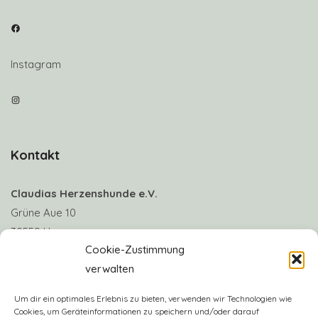
Facebook
Instagram
Instagram
Kontakt
Claudias Herzenshunde e.V.
Grüne Aue 10
30559 Hannover
Cookie-Zustimmung
verwalten
Telefon: +49 170 8063922
E-Mail:
info@claudias-herzenshunde.de
Um dir ein optimales Erlebnis zu bieten, verwenden wir Technologien wie
Cookies, um Geräteinformationen zu speichern und/oder darauf