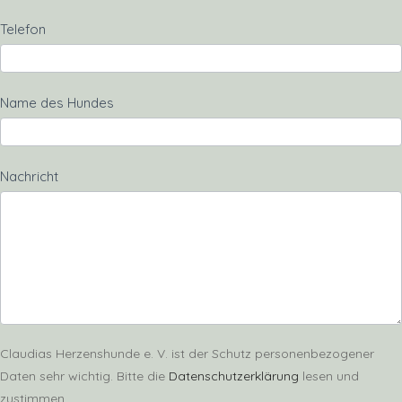
Telefon
Name des Hundes
Nachricht
Claudias Herzenshunde e. V. ist der Schutz personenbezogener
Daten sehr wichtig. Bitte die
Datenschutzerklärung
lesen und
zustimmen.