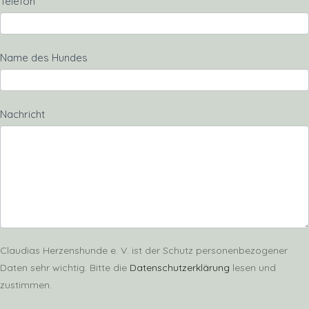
Telefon
Name des Hundes
Nachricht
Claudias Herzenshunde e. V. ist der Schutz personenbezogener
Daten sehr wichtig. Bitte die
Datenschutzerklärung
lesen und
zustimmen.