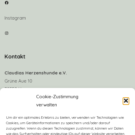
Facebook
Instagram
Instagram
Kontakt
Claudias Herzenshunde e.V.
Grüne Aue 10
30559 Hannover
Cookie-Zustimmung
verwalten
Telefon: +49 170 8063922
E-Mail:
info@claudias-herzenshunde.de
Um dir ein optimales Erlebnis zu bieten, verwenden wir Technologien wie
Cookies, um Geräteinformationen zu speichern und/oder darauf
zuzugreifen. Wenn du diesen Technologien zustimmst, können wir Daten
Vereinskonto: Deutsche Skatbank
wie das Surfverhalten oder eindeutige IDs auf dieser Website verarbeiten.