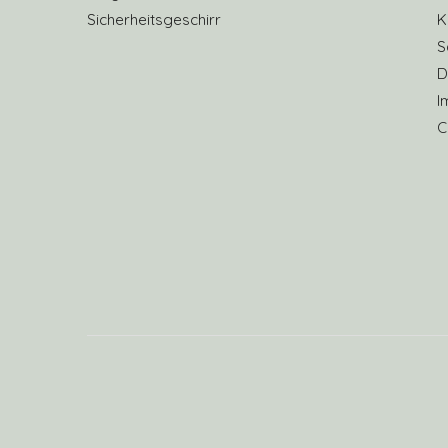
Sicherheitsgeschirr
K
S
D
I
C