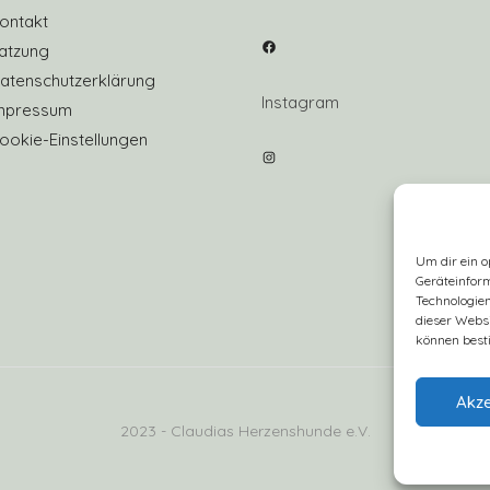
ontakt
Facebook
atzung
atenschutzerklärung
Instagram
mpressum
ookie-Einstellungen
Instagram
Um dir ein o
Geräteinfor
Technologien
dieser Websi
können best
Akze
2023 - Claudias Herzenshunde e.V.