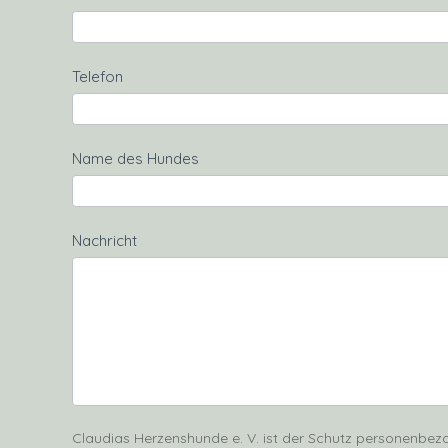
Telefon
Name des Hundes
Nachricht
Claudias Herzenshunde e. V. ist der Schutz personenbezo