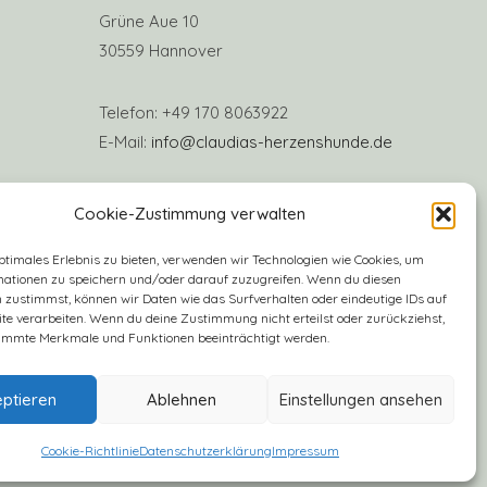
Grüne Aue 10
30559 Hannover
Telefon: +49 170 8063922
E-Mail:
info@claudias-herzenshunde.de
Vereinskonto: Deutsche Skatbank
Cookie-Zustimmung verwalten
IBAN: DE57 8306 5408 0005 3406 16
ptimales Erlebnis zu bieten, verwenden wir Technologien wie Cookies, um
BIC: GENODEF1SLR
mationen zu speichern und/oder darauf zuzugreifen. Wenn du diesen
 zustimmst, können wir Daten wie das Surfverhalten oder eindeutige IDs auf
te verarbeiten. Wenn du deine Zustimmung nicht erteilst oder zurückziehst,
immte Merkmale und Funktionen beeinträchtigt werden.
ptieren
Ablehnen
Einstellungen ansehen
Cookie-Richtlinie
Datenschutzerklärung
Impressum