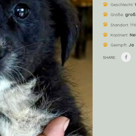
Geschlecht:
Größe:
groß
He
Standort:
Kastriert:
Ne
Geimpft:
Ja
SHARE: