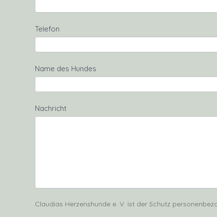
Telefon
Name des Hundes
Nachricht
Claudias Herzenshunde e. V. ist der Schutz personenbezo