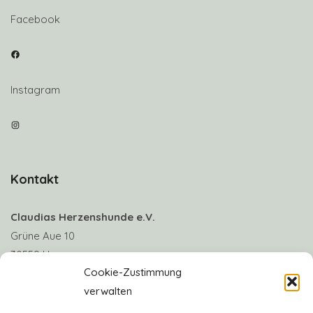
Facebook
Facebook
Instagram
Instagram
Kontakt
Claudias Herzenshunde e.V.
Grüne Aue 10
30559 Hannover
Cookie-Zustimmung
verwalten
Telefon: +49 170 8063922