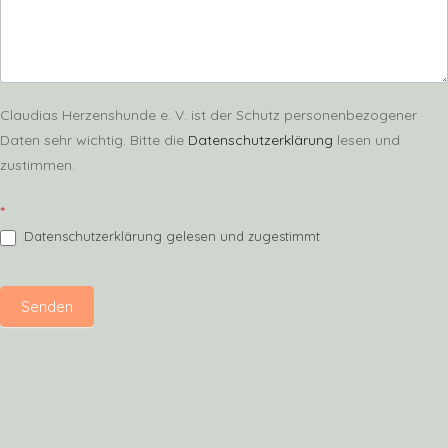
Claudias Herzenshunde e. V. ist der Schutz personenbezogener
Daten sehr wichtig. Bitte die
Datenschutzerklärung
lesen und
zustimmen.
*
Datenschutzerklärung gelesen und zugestimmt
Senden