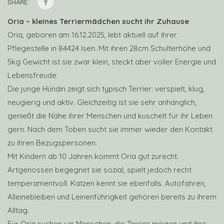
SHARE:
Oria – kleines Terriermädchen sucht ihr Zuhause
Oria, geboren am 16.12.2025, lebt aktuell auf ihrer
Pflegestelle in 84424 Isen. Mit ihren 28cm Schulterhöhe und
5kg Gewicht ist sie zwar klein, steckt aber voller Energie und
Lebensfreude.
Die junge Hündin zeigt sich typisch Terrier: verspielt, klug,
neugierig und aktiv. Gleichzeitig ist sie sehr anhänglich,
genießt die Nähe ihrer Menschen und kuschelt für ihr Leben
gern. Nach dem Toben sucht sie immer wieder den Kontakt
zu ihren Bezugspersonen.
Mit Kindern ab 10 Jahren kommt Oria gut zurecht.
Artgenossen begegnet sie sozial, spielt jedoch recht
temperamentvoll. Katzen kennt sie ebenfalls. Autofahren,
Alleinebleiben und Leinenführigkeit gehören bereits zu ihrem
Alltag.
Für Oria suchen wir Menschen, die Terrier mögen und ihre