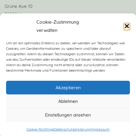
Grüne Aue 10
30559 Hannover
Cookie-Zustimmung
verwalten
Telefon: +49 170 8063922
E-Mail:
info@claudias-herzenshunde.de
Um dir ein optimales Erlebnis zu bieten, verwenden wir Technologien wie
Cookies, um Geräteinformationen zu speichern und/oder darauf
zuzugreifen. Wenn du diesen Technologien zustimmst, können wir Daten
Vereinskonto: Deutsche Skatbank
wie das Surfverhalten oder eindeutige IDs auf dieser Website verarbeiten.
IBAN: DE57 8306 5408 0005 3406 16
Wenn du deine Zustimmung nicht erteilst oder zurückziehst, können
bestimmte Merkmale und Funktionen beeinträchtigt werden.
BIC: GENODEF1SLR
Akzeptieren
Ablehnen
Einstellungen ansehen
2023 - Claudias Herzenshunde e.V.
Cookie-Richtlinie
Datenschutzerklärung
Impressum