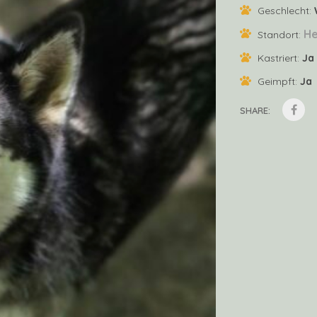
Geschlecht:
He
Standort:
Kastriert:
Ja
Geimpft:
Ja
SHARE: