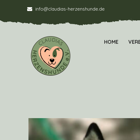
info@claudias-herzenshunde.de
HOME
VERE