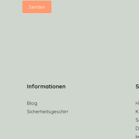
Senden
Informationen
S
Blog
H
Sicherheitsgeschirr
K
S
D
I