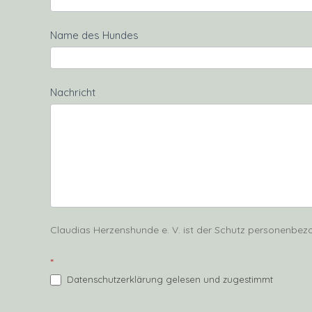
Name des Hundes
Nachricht
Claudias Herzenshunde e. V. ist der Schutz personenbezo
*
Datenschutzerklärung gelesen und zugestimmt