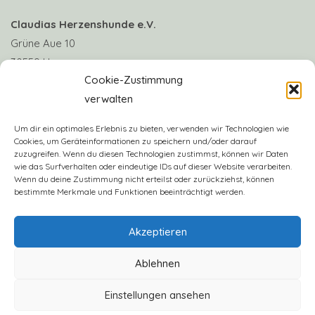
Claudias Herzenshunde e.V.
Grüne Aue 10
30559 Hannover
Cookie-Zustimmung
verwalten
Telefon: +49 170 8063922
E-Mail:
info@claudias-herzenshunde.de
Um dir ein optimales Erlebnis zu bieten, verwenden wir Technologien wie
Cookies, um Geräteinformationen zu speichern und/oder darauf
zuzugreifen. Wenn du diesen Technologien zustimmst, können wir Daten
Vereinskonto: Deutsche Skatbank
wie das Surfverhalten oder eindeutige IDs auf dieser Website verarbeiten.
IBAN: DE57 8306 5408 0005 3406 16
Wenn du deine Zustimmung nicht erteilst oder zurückziehst, können
bestimmte Merkmale und Funktionen beeinträchtigt werden.
BIC: GENODEF1SLR
Akzeptieren
Ablehnen
Einstellungen ansehen
2023 - Claudias Herzenshunde e.V.