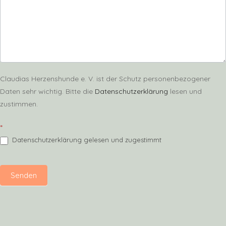
Claudias Herzenshunde e. V. ist der Schutz personenbezogener
Daten sehr wichtig. Bitte die
Datenschutzerklärung
lesen und
zustimmen.
*
Datenschutzerklärung gelesen und zugestimmt
Senden