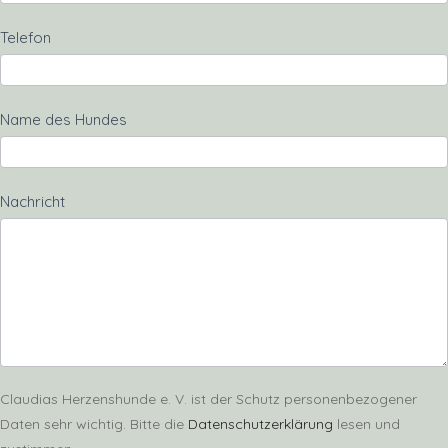
Telefon
Name des Hundes
Nachricht
Claudias Herzenshunde e. V. ist der Schutz personenbezogener
Daten sehr wichtig. Bitte die
Datenschutzerklärung
lesen und