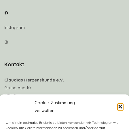
Facebook
Instagram
Instagram
Kontakt
Claudias Herzenshunde e.V.
Grüne Aue 10
30559 Hannover
Cookie-Zustimmung
verwalten
Telefon: +49 170 8063922
E-Mail:
info@claudias-herzenshunde.de
Um dir ein optimales Erlebnis zu bieten, verwenden wir Technologien wie
Cookies, um Geräteinformationen zu speichern und/oder darauf