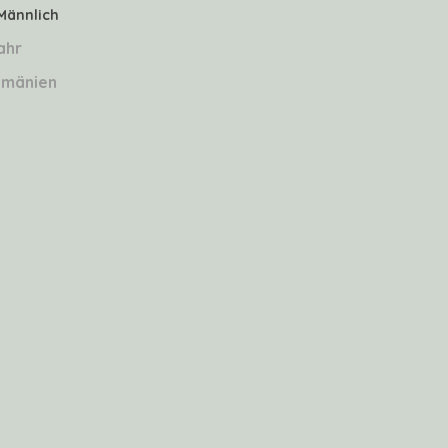
Männlich
ahr
mänien