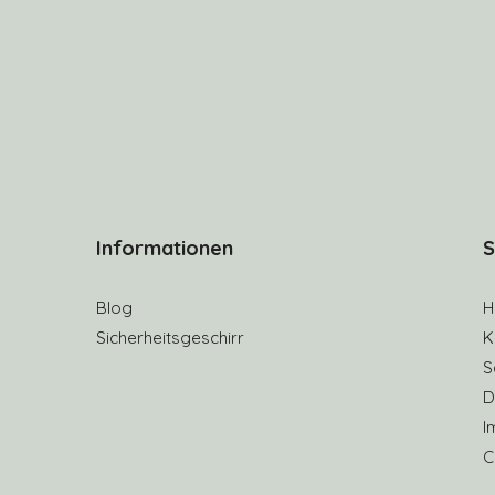
Informationen
S
Blog
H
Sicherheitsgeschirr
K
S
D
I
C