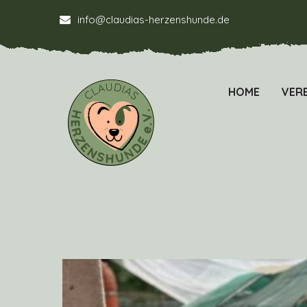
info@claudias-herzenshunde.de
HOME
VERE