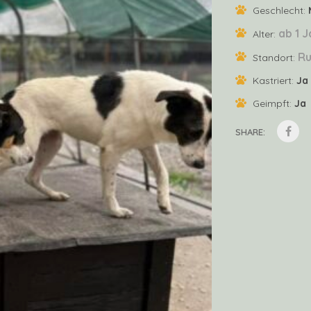
Geschlecht:
ab 1 J
Alter:
Ru
Standort:
Kastriert:
Ja
Geimpft:
Ja
SHARE: