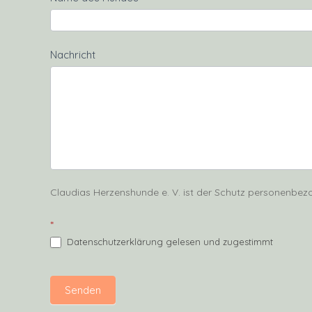
Nachricht
Claudias Herzenshunde e. V. ist der Schutz personenbezo
*
Datenschutzerklärung gelesen und zugestimmt
Senden