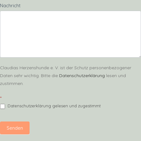
Nachricht
Claudias Herzenshunde e. V. ist der Schutz personenbezogener
Daten sehr wichtig. Bitte die
Datenschutzerklärung
lesen und
zustimmen.
*
Datenschutzerklärung gelesen und zugestimmt
Senden