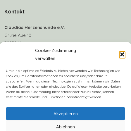
Kontakt
Claudias Herzenshunde e.V.
Grüne Aue 10
30559 Hannover
Cookie-Zustimmung
verwalten
Telefon: +49 170 8063922
E-Mail:
info@claudias-herzenshunde.de
Um dir ein optimales Erlebnis zu bieten, verwenden wir Technologien wie
Cookies, um Geräteinformationen zu speichern und/oder darauf
zuzugreifen. Wenn du diesen Technologien zustimmst, können wir Daten
Vereinskonto: Deutsche Skatbank
wie das Surfverhalten oder eindeutige IDs auf dieser Website verarbeiten.
IBAN: DE57 8306 5408 0005 3406 16
Wenn du deine Zustimmung nicht erteilst oder zurückziehst, können
bestimmte Merkmale und Funktionen beeinträchtigt werden.
BIC: GENODEF1SLR
Akzeptieren
Ablehnen