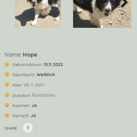
Next
Name:
Hope
Geburtsdatum:
15.11.2022
Geschlecht:
Weiblich
ab 1 Jahr
Alter:
Rumänien
Standort:
Kastriert:
Ja
Geimpft:
Ja
SHARE: