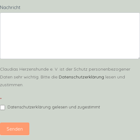
Nachricht
Claudias Herzenshunde e. V. ist der Schutz personenbezogener
Daten sehr wichtig. Bitte die
Datenschutzerklärung
lesen und
zustimmen.
*
Datenschutzerklärung gelesen und zugestimmt
Senden