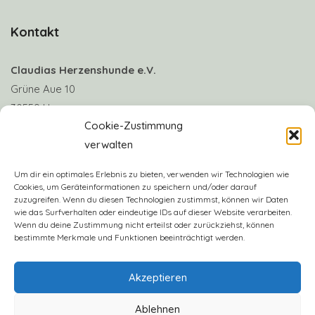
Kontakt
Claudias Herzenshunde e.V.
Grüne Aue 10
30559 Hannover
Cookie-Zustimmung
verwalten
Telefon: +49 170 8063922
E-Mail:
info@claudias-herzenshunde.de
Um dir ein optimales Erlebnis zu bieten, verwenden wir Technologien wie
Cookies, um Geräteinformationen zu speichern und/oder darauf
zuzugreifen. Wenn du diesen Technologien zustimmst, können wir Daten
Vereinskonto: Deutsche Skatbank
wie das Surfverhalten oder eindeutige IDs auf dieser Website verarbeiten.
IBAN: DE57 8306 5408 0005 3406 16
Wenn du deine Zustimmung nicht erteilst oder zurückziehst, können
bestimmte Merkmale und Funktionen beeinträchtigt werden.
BIC: GENODEF1SLR
Akzeptieren
Ablehnen