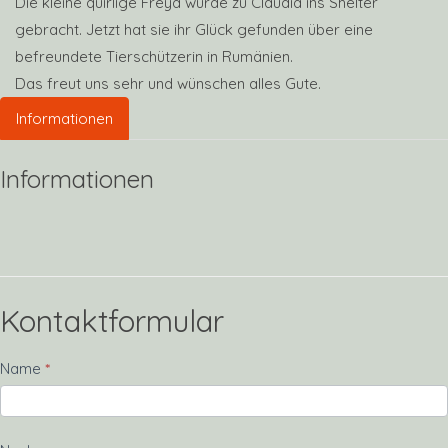
Die kleine quirlige Freya wurde zu Claudia ins Shelter
gebracht. Jetzt hat sie ihr Glück gefunden über eine
befreundete Tierschützerin in Rumänien.
Das freut uns sehr und wünschen alles Gute.
Informationen
Informationen
Kontaktformular
Kontakt
Name
*