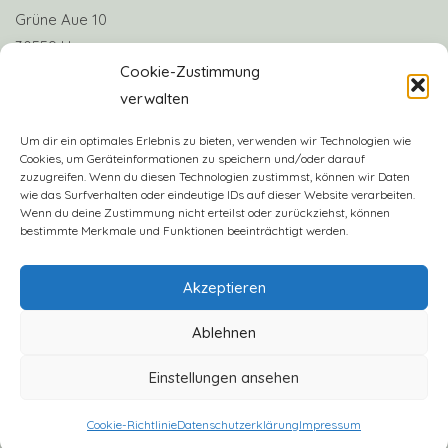
Grüne Aue 10
30559 Hannover
Cookie-Zustimmung
verwalten
Telefon: +49 170 8063922
E-Mail:
info@claudias-herzenshunde.de
Um dir ein optimales Erlebnis zu bieten, verwenden wir Technologien wie
Cookies, um Geräteinformationen zu speichern und/oder darauf
zuzugreifen. Wenn du diesen Technologien zustimmst, können wir Daten
Vereinskonto: Deutsche Skatbank
wie das Surfverhalten oder eindeutige IDs auf dieser Website verarbeiten.
IBAN: DE57 8306 5408 0005 3406 16
Wenn du deine Zustimmung nicht erteilst oder zurückziehst, können
bestimmte Merkmale und Funktionen beeinträchtigt werden.
BIC: GENODEF1SLR
Akzeptieren
Ablehnen
Einstellungen ansehen
2023 - Claudias Herzenshunde e.V.
Cookie-Richtlinie
Datenschutzerklärung
Impressum