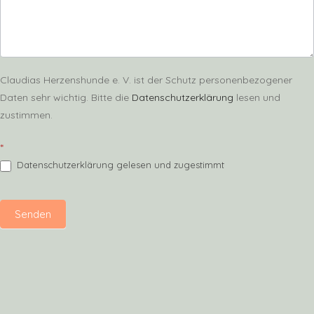
Claudias Herzenshunde e. V. ist der Schutz personenbezogener
Daten sehr wichtig. Bitte die
Datenschutzerklärung
lesen und
zustimmen.
*
Datenschutzerklärung gelesen und zugestimmt
Senden