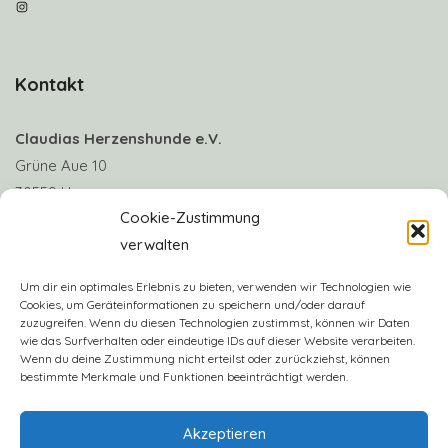
Instagram
Kontakt
Claudias Herzenshunde e.V.
Grüne Aue 10
30559 Hannover
Cookie-Zustimmung
verwalten
Telefon: +49 170 8063922
E-Mail:
info@claudias-herzenshunde.de
Um dir ein optimales Erlebnis zu bieten, verwenden wir Technologien wie
Cookies, um Geräteinformationen zu speichern und/oder darauf
zuzugreifen. Wenn du diesen Technologien zustimmst, können wir Daten
Vereinskonto: Deutsche Skatbank
wie das Surfverhalten oder eindeutige IDs auf dieser Website verarbeiten.
IBAN: DE57 8306 5408 0005 3406 16
Wenn du deine Zustimmung nicht erteilst oder zurückziehst, können
bestimmte Merkmale und Funktionen beeinträchtigt werden.
BIC: GENODEF1SLR
Akzeptieren