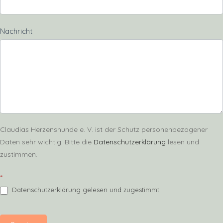
Nachricht
Claudias Herzenshunde e. V. ist der Schutz personenbezogener
Daten sehr wichtig. Bitte die
Datenschutzerklärung
lesen und
zustimmen.
*
Datenschutzerklärung gelesen und zugestimmt